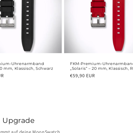
mium-Uhrenarmband
FKM-Premium-Uhrenarmban
20 mm, Klassisch, Schwarz
„Solaris“ – 20 mm, Klassisch, 
UR
Normaler
€59,90 EUR
Preis
h Upgrade
timmt auf deine MoonSwatch