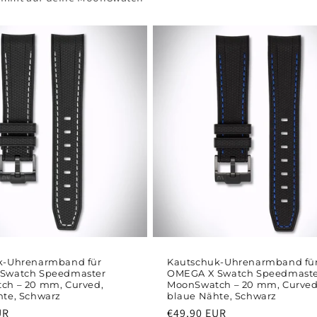
k-Uhrenarmband für
Kautschuk-Uhrenarmband fü
Swatch Speedmaster
OMEGA X Swatch Speedmast
ch – 20 mm, Curved,
MoonSwatch – 20 mm, Curved
te, Schwarz
blaue Nähte, Schwarz
UR
Normaler
€49,90 EUR