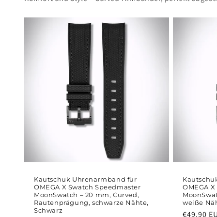
Kautschuk Uhrenarmband für
Kautschu
OMEGA X Swatch Speedmaster
OMEGA X 
MoonSwatch – 20 mm, Curved,
MoonSwat
Rautenprägung, schwarze Nähte,
weiße Näh
Schwarz
Normaler
€49,90 E