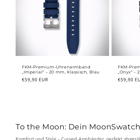
FKM-Premium-Uhrenarmband
FKM-Pre
„Imperial“ – 20 mm, Klassisch, Blau
„Onyx“ – 
Normaler
€59,90 EUR
Normaler
€59,90 E
Preis
Preis
To the Moon: Dein MoonSwatc
Komfort und Style – Curved-Armbänder, perfekt abges