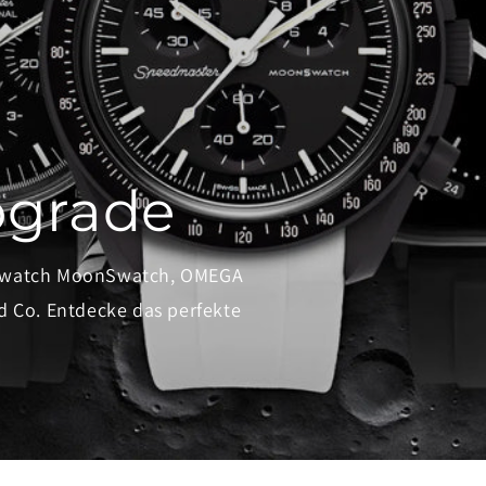
pgrade
 Swatch MoonSwatch, OMEGA
 Co. Entdecke das perfekte