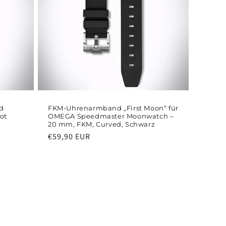
d
FKM-Uhrenarmband „First Moon“ für
Rot
OMEGA Speedmaster Moonwatch –
20 mm, FKM, Curved, Schwarz
Normaler
€59,90 EUR
Preis