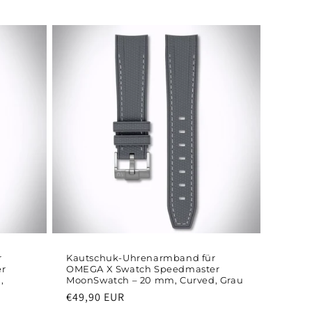
r
Kautschuk-Uhrenarmband für
er
OMEGA X Swatch Speedmaster
,
MoonSwatch – 20 mm, Curved, Grau
Normaler
€49,90 EUR