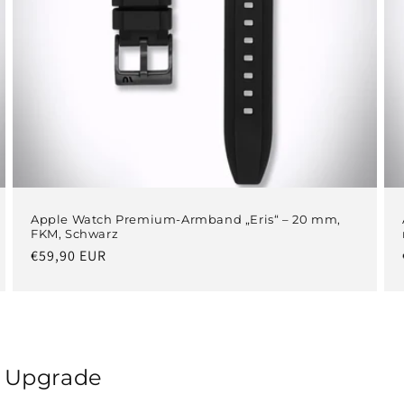
Apple Watch Premium-Armband „Eris“ – 20 mm,
FKM, Schwarz
Normaler
€59,90 EUR
Preis
O Upgrade